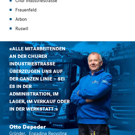
Chur Industriestrasse
Frauenfeld
Arbon
Ruswil
«
ALLE MITARBEITENDEN
AN DER CHURER
INDUSTRIESTRASSE
ÜBERZEUGEN UNS AUF
DER GANZEN LINIE − SEI
ES IN DER
ADMINISTRATION, IM
LAGER, IM VERKAUF ODER
IN DER WERKSTATT.
»
Otto Depeder
Gründer
,
Engadina Recycling