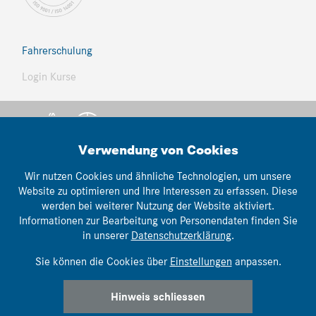
Fahrerschulung
Login Kurse
Verwendung von Cookies
Wir nutzen Cookies und ähnliche Technologien, um unsere
Website zu optimieren und Ihre Interessen zu erfassen. Diese
werden bei weiterer Nutzung der Website aktiviert.
© Thomann Nutzfahrzeuge
Informationen zur Bearbeitung von Personendaten finden Sie
lemonbrain.ch
webwork:
in unserer
Datenschutzerklärung
.
Impressum
|
AGB's
|
Datenschutz
Sie können die Cookies über
Einstellungen
anpassen.
Hinweis schliessen