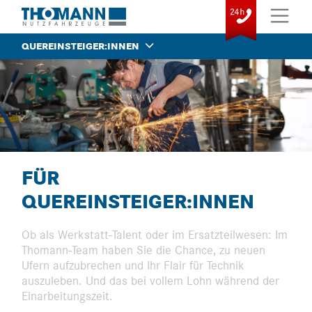
QUEREINSTEIGER:INNEN
FÜR
QUEREINSTEIGER:INNEN
Ob als Werkstatt-Talent oder im Ersatzteilwesen: Im
Thomann-Team haben Sie die Chance, zu neuen
Ufern aufzubrechen und Ihr Flair für Technik
auszuleben. Und das bei vollem Lohn während der
Einarbeitungszeit.