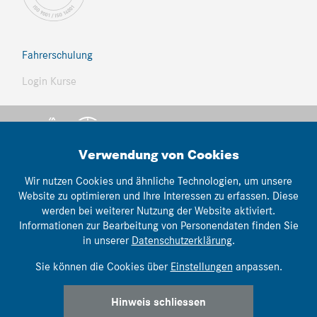
Fahrerschulung
Login Kurse
Verwendung von Cookies
Wir nutzen Cookies und ähnliche Technologien, um unsere
Website zu optimieren und Ihre Interessen zu erfassen. Diese
© Thomann Nutzfahrzeuge
werden bei weiterer Nutzung der Website aktiviert.
lemonbrain.ch
Informationen zur Bearbeitung von Personendaten finden Sie
webwork:
in unserer
Datenschutzerklärung
.
Impressum
|
AGB's
|
Datenschutz
Sie können die Cookies über
Einstellungen
anpassen.
Hinweis schliessen