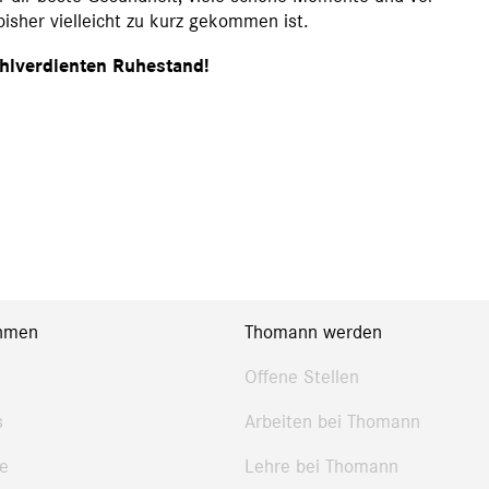
bisher vielleicht zu kurz gekommen ist.
ohlverdienten Ruhestand!
hmen
Thomann werden
Offene Stellen
s
Arbeiten bei Thomann
e
Lehre bei Thomann