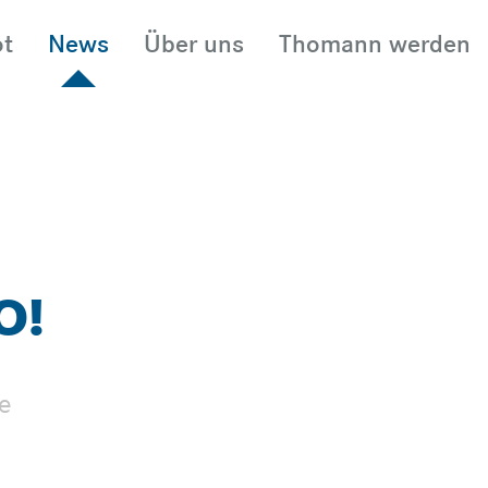
t
News
Über uns
Thomann werden
N
MIETEN
FAHR
O!
de