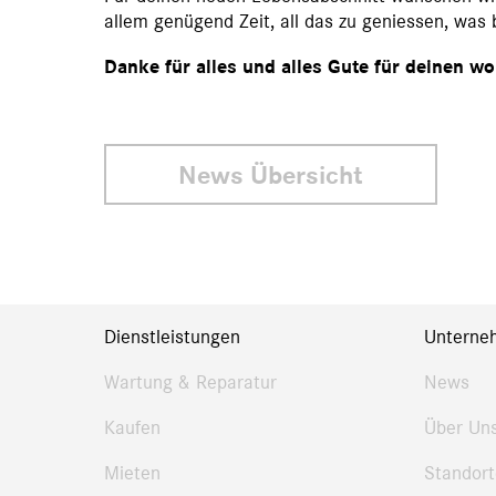
allem genügend Zeit, all das zu geniessen, was 
Danke für alles und alles Gute für deinen w
News Übersicht
Dienstleistungen
Unterne
Wartung & Reparatur
News
Kaufen
Über Un
Mieten
Standort