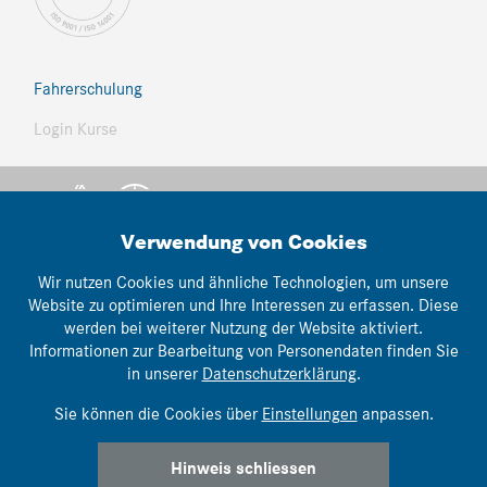
Fahrerschulung
Login Kurse
Verwendung von Cookies
Wir nutzen Cookies und ähnliche Technologien, um unsere
Website zu optimieren und Ihre Interessen zu erfassen. Diese
© Thomann Nutzfahrzeuge
werden bei weiterer Nutzung der Website aktiviert.
lemonbrain.ch
Informationen zur Bearbeitung von Personendaten finden Sie
webwork:
in unserer
Datenschutzerklärung
.
Impressum
|
AGB's
|
Datenschutz
Sie können die Cookies über
Einstellungen
anpassen.
Hinweis schliessen