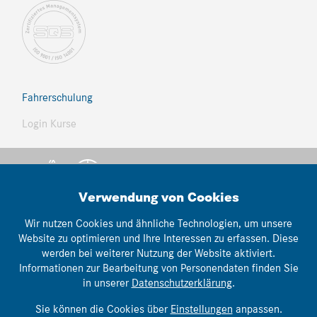
Fahrerschulung
Login Kurse
Verwendung von Cookies
Wir nutzen Cookies und ähnliche Technologien, um unsere
Website zu optimieren und Ihre Interessen zu erfassen. Diese
© Thomann Nutzfahrzeuge
werden bei weiterer Nutzung der Website aktiviert.
lemonbrain.ch
Informationen zur Bearbeitung von Personendaten finden Sie
webwork:
in unserer
Datenschutzerklärung
.
Impressum
|
AGB's
|
Datenschutz
Sie können die Cookies über
Einstellungen
anpassen.