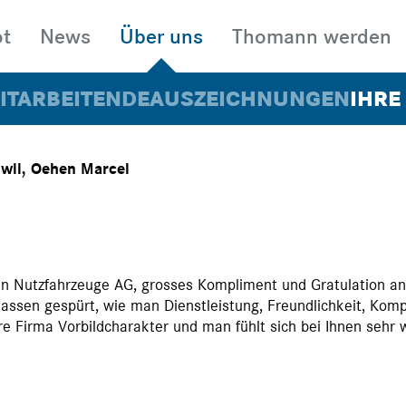
t
News
Über uns
Thomann werden
ITARBEITENDE
AUSZEICHNUNGEN
IHRE
nwil, Oehen Marcel
N
MIETEN
FAHR
 Nutzfahrzeuge AG, grosses Kompliment und Gratulation an
assen gespürt, wie man Dienstleistung, Freundlichkeit, Kom
 Firma Vorbildcharakter und man fühlt sich bei Ihnen sehr 