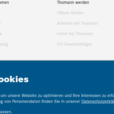
hmen
Thomann werden
Offene Stellen
s
Arbeiten bei Thomann
e
Lehre bei Thomann
nung
Für Quereinsteiger
tteilungen
ookies
 um unsere Website zu optimieren und Ihre Interessen zu erf
ung von Personendaten finden Sie in unserer
Datenschutzerkl
assen.