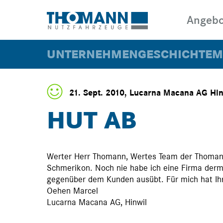
Angebo
UNTERNEHMEN
GESCHICHTE
M
21. Sept. 2010, Lucarna Macana AG Hi
HUT AB
WARTUNG &
KAUFE
REPARATUR
Werter Herr Thomann, Wertes Team der Thomann
Schmerikon. Noch nie habe ich eine Firma derm
gegenüber dem Kunden ausübt. Für mich hat Ihre
Oehen Marcel
Lucarna Macana AG, Hinwil