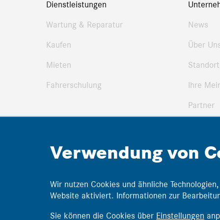
Dienstleistungen
Unterne
Wartung & Reparatur
News
Kaufen
Über Un
Mieten
Standort
Fahrerschulung
Ihre Mei
Partner
Pressemi
Verwendung von C
Wir nutzen Cookies und ähnliche Technologien,
Website aktiviert. Informationen zur Bearbeit
Sie können die Cookies über
Einstellungen
anp