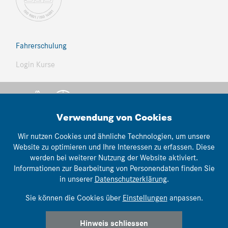
Fahrerschulung
Login Kurse
Verwendung von Cookies
Wir nutzen Cookies und ähnliche Technologien, um unsere
Website zu optimieren und Ihre Interessen zu erfassen. Diese
© Thomann Nutzfahrzeuge
werden bei weiterer Nutzung der Website aktiviert.
lemonbrain.ch
Informationen zur Bearbeitung von Personendaten finden Sie
webwork:
in unserer
Datenschutzerklärung
.
Impressum
|
AGB's
|
Datenschutz
Sie können die Cookies über
Einstellungen
anpassen.
Hinweis schliessen