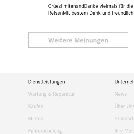
Grüezi mitenandDanke vielmals für die 
ReisenMit bestem Dank und freundlic
Weitere Meinungen
Dienstleistungen
Unterne
Wartung & Reparatur
News
Kaufen
Über Un
Mieten
Standort
Fahrerschulung
Ihre Mei