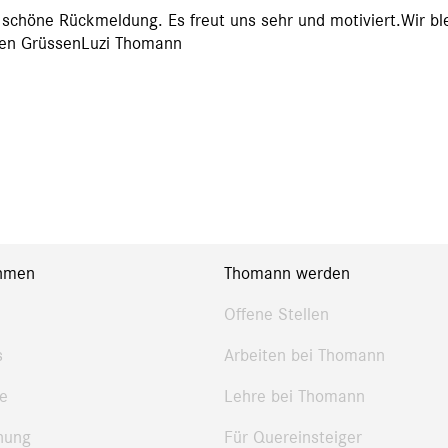
schöne Rückmeldung. Es freut uns sehr und motiviert.Wir ble
hen GrüssenLuzi Thomann
hmen
Thomann werden
Offene Stellen
s
Arbeiten bei Thomann
e
Lehre bei Thomann
nung
Für Quereinsteiger