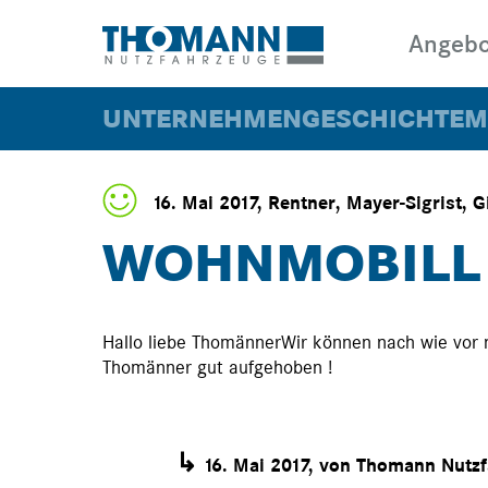
Angebo
UNTERNEHMEN
GESCHICHTE
M
16. Mai 2017, Rentner, Mayer-Sigrist, 
WOHNMOBILL 
WARTUNG &
KAUFE
REPARATUR
Hallo liebe ThomännerWir können nach wie vor 
Thomänner gut aufgehoben !
↳
16. Mai 2017, von Thomann Nutz