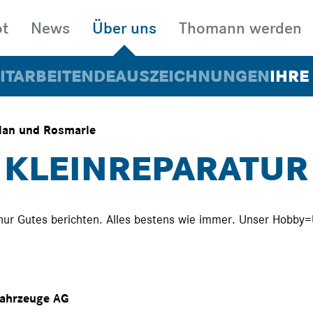
t
News
Über uns
Thomann werden
ITARBEITENDE
AUSZEICHNUNGEN
IHRE
Gian und Rosmarie
KLEINREPARATUR 
N
MIETEN
FAHR
nur Gutes berichten. Alles bestens wie immer. Unser Hobby=
fahrzeuge AG